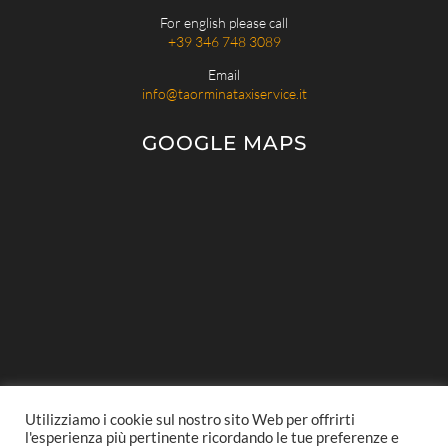
For english please call
+39 346 748 3089
Email
info@taorminataxiservice.it
GOOGLE MAPS
Utilizziamo i cookie sul nostro sito Web per offrirti
© 2023 Taormina Taxi Service |
Privacy Policy
l'esperienza più pertinente ricordando le tue preferenze e