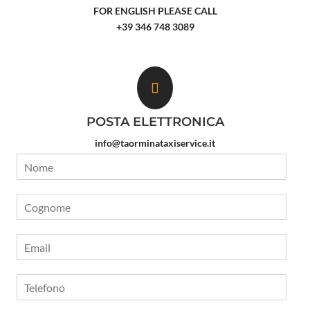
FOR ENGLISH PLEASE CALL
+39 346 748 3089

POSTA ELETTRONICA
info@taorminataxiservice.it
N
o
m
C
e
o
*
g
E
n
m
o
a
m
T
i
e
e
l
*
l
*