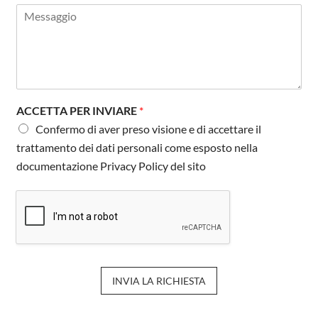
M
e
e
f
s
o
s
n
a
o
g
*
g
i
ACCETTA PER INVIARE
*
o
Confermo di aver preso visione e di accettare il
*
trattamento dei dati personali come esposto nella
documentazione Privacy Policy del sito
INVIA LA RICHIESTA