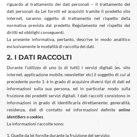
riguardo al trattamento dei dati personali – il trattamento dei
dati personali da Lei forniti ed acquisiti tramite il predetto sito
internet, saranno oggetto di trattamento nel rispetto della
normativa prevista dal predetto Regolamento nel rispetto dei
diritti ed obblighi conseguenti.
La presente informativa, pertanto, descrive in modo analitico
esclusivamente le modalità di raccolta dei dati.
2. I DATI RACCOLTI
Durante l’utilizzo di uno (o di tutti) i servizi digitali (es. sito
internet, applicazione mobile, newsletter etc) il soggetto di cui al
precedente punto 1. è in grado di acquisire diversi tipi di dati ed
informazioni sulla sua persona, ed in particolar modo sulla
fruizione dei predetti servizi digitali. I dati raccolti consistono in
informazioni in grado di identificarla direttamente: generalità,
residenza, dati di contatto ed informazioni definite
online
identifiers o cookies
.
La informazioni raccolte sono:
Quelle da lei fornite durante la fruizione del servizio;