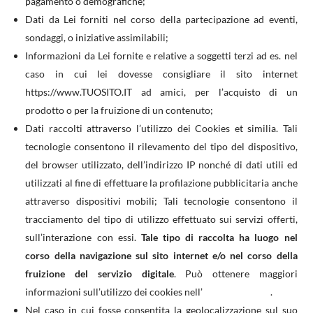
pagamento o demografiche;
Dati da Lei forniti nel corso della partecipazione ad eventi,
sondaggi, o iniziative assimilabili;
Informazioni da Lei fornite e relative a soggetti terzi ad es. nel
caso in cui lei dovesse consigliare il sito internet
https://www.TUOSITO.IT ad amici, per l’acquisto di un
prodotto o per la fruizione di un contenuto;
Dati raccolti attraverso l’utilizzo dei Cookies et similia. Tali
tecnologie consentono il rilevamento del tipo del dispositivo,
del browser utilizzato, dell’indirizzo IP nonché di dati utili ed
utilizzati al fine di effettuare la profilazione pubblicitaria anche
attraverso dispositivi mobili; Tali tecnologie consentono il
tracciamento del tipo di utilizzo effettuato sui servizi offerti,
sull’interazione con essi.
Tale tipo di raccolta ha luogo nel
corso della navigazione sul sito internet e/o nel corso della
fruizione del servizio digitale
. Può ottenere maggiori
informazioni sull’utilizzo dei cookies nell’
apposita pagina
.
Nel caso in cui fosse consentita la geolocalizzazione sul suo