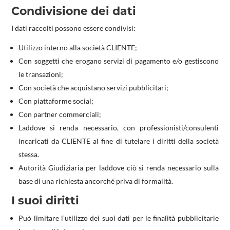
Condivisione dei dati
I dati raccolti possono essere condivisi:
Utilizzo interno alla società CLIENTE;
Con soggetti che erogano servizi di pagamento e/o gestiscono
le transazioni;
Con società che acquistano servizi pubblicitari;
Con piattaforme social;
Con partner commerciali;
Laddove si renda necessario, con professionisti/consulenti
incaricati da CLIENTE al fine di tutelare i diritti della società
stessa.
Autorità Giudiziaria per laddove ciò si renda necessario sulla
base di una richiesta ancorché priva di formalità.
I suoi diritti
Può limitare l’utilizzo dei suoi dati per le finalità pubblicitarie