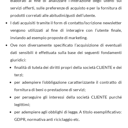
elaborati al fine di analizzare l’interazione degli utenti sui
servizi offerti, sulle preferenze di acquisto e per la fornitura di
prodotti correlati alle abitudini/gusti dell’utente.
I dati acquisiti tramite il form di contatto/iscrizione newsletter
vengono utilizzati al fine di interagire con l’utente finale,
inviando ad esempio proposte di marketing.
Ove non diversamente specificato l’acquisizione di eventuali
dati sensibili è effettuata sulla base dei seguenti fondamenti
giuridici:
finalità di tutela dei diritti propri della società CLIENTE e dei
terzi;
per adempiere l’obbligazione caratterizzante il contratto di
fornitura di beni o prestazione di servizi;
per perseguire gli interessi della società CLIENTE purché
legittimi;
per adempiere agli obblighi di legge. A titolo esemplificativo:
GDPR, normativa anti riciclaggio etc.